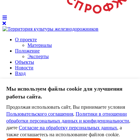
О проекте
Материалы
Положение
Эксперты
Объекты
Новости
Вход
Клуб ст. Уруша
Мы используем файлы cookie для улучшения
Основные сведения
Руководство
работы сайта.
Достижения
Фотоматериалы
Продолжая использовать сайт, Вы принимаете условия
Видеоматериалы
Пользовательского соглашения
,
Политики в отношении
Публикации в СМИ
обработки персональных данных и конфиденциальности
,
Творческие формирования
даете
Согласие на обработку персональных данных
, а
Афиша
также соглашаетесь на использование файлов cookie.
Контакты