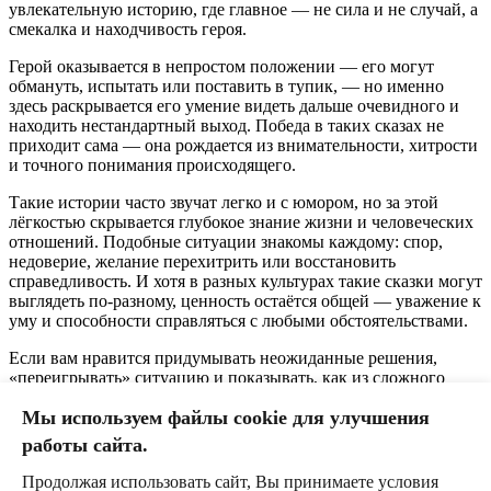
увлекательную историю, где главное — не сила и не случай, а
смекалка и находчивость героя.
Герой оказывается в непростом положении — его могут
обмануть, испытать или поставить в тупик, — но именно
здесь раскрывается его умение видеть дальше очевидного и
находить нестандартный выход. Победа в таких сказах не
приходит сама — она рождается из внимательности, хитрости
и точного понимания происходящего.
Такие истории часто звучат легко и с юмором, но за этой
лёгкостью скрывается глубокое знание жизни и человеческих
отношений. Подобные ситуации знакомы каждому: спор,
недоверие, желание перехитрить или восстановить
справедливость. И хотя в разных культурах такие сказки могут
выглядеть по-разному, ценность остаётся общей — уважение к
уму и способности справляться с любыми обстоятельствами.
Если вам нравится придумывать неожиданные решения,
«переигрывать» ситуацию и показывать, как из сложного
можно выйти красиво и умно, — это направление даст вам
Мы используем файлы cookie для улучшения
возможность создать яркий и по-настоящему жизненный сказ.
работы сайта.
Продолжая использовать сайт, Вы принимаете условия