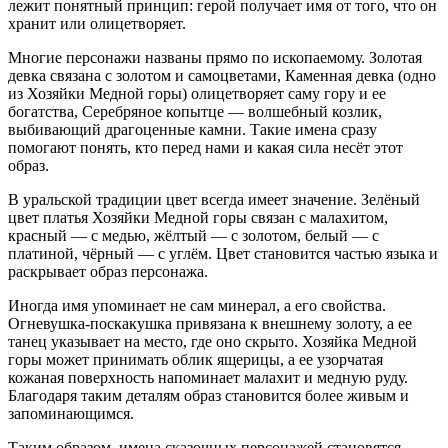
лежит понятный принцип: герой получает имя от того, что он
хранит или олицетворяет.
Многие персонажи названы прямо по ископаемому. Золотая
девка связана с золотом и самоцветами, Каменная девка (одно
из Хозяйки Медной горы) олицетворяет саму гору и ее
богатства, Серебряное копытце — волшебный козлик,
выбивающий драгоценные камни. Такие имена сразу
помогают понять, кто перед нами и какая сила несёт этот
образ.
В уральской традиции цвет всегда имеет значение. Зелёный
цвет платья Хозяйки Медной горы связан с малахитом,
красный — с медью, жёлтый — с золотом, белый — с
платиной, чёрный — с углём. Цвет становится частью языка и
раскрывает образ персонажа.
Иногда имя упоминает не сам минерал, а его свойства.
Огневушка-поскакушка привязана к внешнему золоту, а ее
танец указывает на место, где оно скрыто. Хозяйка Медной
горы может принимать облик ящерицы, а ее узорчатая
кожаная поверхность напоминает малахит и медную руду.
Благодаря таким деталям образ становится более живым и
запоминающимся.
Таким образом, имена сказочных персонажей становятся