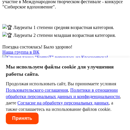
участие в Международном творческом фестивале - конкурсе
"Сибирское вдохновение".
Лауреаты 1 степени средняя возрастная категория.
Лауреаты 2 степени младшая возрастная категория.
Поездка состоялась! Было здорово!
Наша группа в ВК
Мы используем файлы cookie для улучшения
работы сайта.
1
Продолжая использовать сайт, Вы принимаете условия
Оставить комментарий
Пользовательского соглашения
,
Политики в отношении
обработки персональных данных и конфиденциальности
,
Пожалуйста, авторизуйтесь, чтобы комментировать.
даете
Согласие на обработку персональных данных
, а
также соглашаетесь на использование файлов cookie.
Пользовательское соглашение
Политика в отношении
обработки персональных данных
Согласие на обработку
Принять
персональных данных