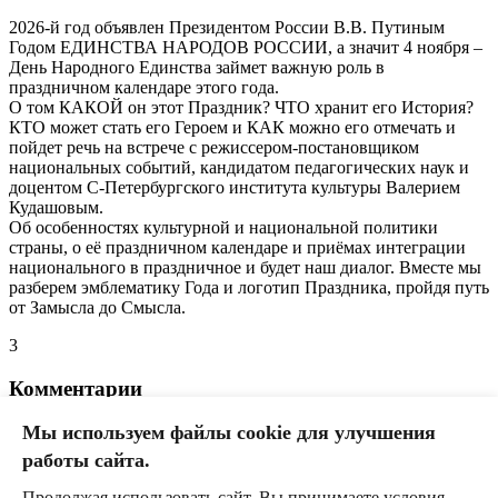
2026-й год объявлен Президентом России В.В. Путиным
Годом ЕДИНСТВА НАРОДОВ РОССИИ, а значит 4 ноября –
День Народного Единства займет важную роль в
праздничном календаре этого года.
О том КАКОЙ он этот Праздник? ЧТО хранит его История?
КТО может стать его Героем и КАК можно его отмечать и
пойдет речь на встрече с режиссером-постановщиком
национальных событий, кандидатом педагогических наук и
доцентом С-Петербургского института культуры Валерием
Кудашовым.
Об особенностях культурной и национальной политики
страны, о её праздничном календаре и приёмах интеграции
национального в праздничное и будет наш диалог. Вместе мы
разберем эмблематику Года и логотип Праздника, пройдя путь
от Замысла до Смысла.
3
Комментарии
Мы используем файлы cookie для улучшения
Полякова Светлана Станиславовна
(ID: 59200)
03 июня
2026, 18:57
работы сайта.
Жаль пропустила.
ответить
Продолжая использовать сайт, Вы принимаете условия