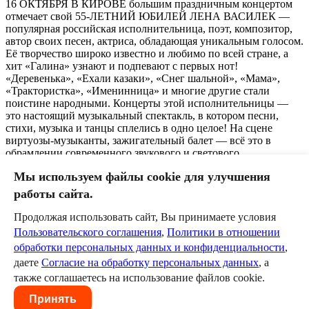
16 ОКТЯБРЯ В КИРОВЕ большим праздничным концертом
отмечает свой 55-ЛЕТНИЙ ЮБИЛЕЙ ЛЕНА ВАСИЛЕК —
популярная российская исполнительница, поэт, композитор,
автор своих песен, актриса, обладающая уникальным голосом.
Её творчество широко известно и любимо по всей стране, а
хит «Галина» узнают и подпевают с первых нот!
«Деревенька», «Ехали казаки», «Снег шальной», «Мама»,
«Трактористка», «Именинница» и многие другие стали
поистине народными. Концерты этой исполнительницы —
это настоящий музыкальный спектакль, в котором песни,
стихи, музыка и танцы сплелись в одно целое! На сцене
виртуозы-музыканты, зажигательный балет — всё это в
обрамлении современного звукового и светового
оборудования. Яркое, многогранное, эмоциональное шоу
Мы используем файлы cookie для улучшения
Лены Василёк всегда очень горячо принимается зрителями
всей России и ближнего зарубежья.
работы сайта.
1
Продолжая использовать сайт, Вы принимаете условия
Пользовательского соглашения
,
Политики в отношении
Оставить комментарий
обработки персональных данных и конфиденциальности
,
даете
Согласие на обработку персональных данных
, а
Пожалуйста, авторизуйтесь, чтобы комментировать.
также соглашаетесь на использование файлов cookie.
Пользовательское соглашение
Политика в отношении
Принять
обработки персональных данных
Согласие на обработку