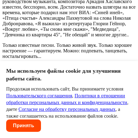
руководством музыканта, композитора Аркадия Хаславского
известен, бесспорно, всем. Достаточно назвать шлягеры на все
времена, которые подарил нам этот ВИА: «Синей иней»,
«Птица счастья» Александры Пахмутовой на слова Николая
Добронравова, «Я выжила» из репертуара Глории Гейнор,
«Вокруг любви», «Ты снова мне скажи», "Медведица",
"Девчонка из квартиры 45", "Не обещай" и многие другие..
Только известные песни. Только живой звук. Только хорошее
настроение — гарантируем. Можно: подпевать, танцевать,
ностальгировать...
Мы используем файлы cookie для улучшения
работы сайта.
0
Продолжая использовать сайт, Вы принимаете условия
Оставить комментарий
Пользовательского соглашения
,
Политики в отношении
обработки персональных данных и конфиденциальности
,
Пожалуйста, авторизуйтесь, чтобы комментировать.
даете
Согласие на обработку персональных данных
, а
Пользовательское соглашение
Политика в отношении
также соглашаетесь на использование файлов cookie.
обработки персональных данных
Согласие на обработку
Принять
персональных данных