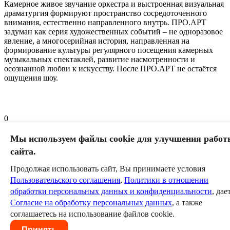
Камерное живое звучание оркестра и выстроенная визуальная
драматургия формируют пространство сосредоточенного
внимания, естественно направленного внутрь. ПРО.АРТ
задуман как серия художественных событий – не одноразовое
явление, а многосерийная история, направленная на
формирование культуры регулярного посещения камерных
музыкальных спектаклей, развитие насмотренности и
осознанной любви к искусству. После ПРО.АРТ не остаётся
ощущения шоу.
0
Оставить комментарий
Мы используем файлы cookie для улучшения работ
сайта.
Пожалуйста, авторизуйтесь, чтобы комментировать.
Продолжая использовать сайт, Вы принимаете условия
Пользовательское соглашение
Политика в отношении
Пользовательского соглашения
,
Политики в отношении
обработки персональных данных
Согласие на обработку
обработки персональных данных и конфиденциальности
, дае
персональных данных
Согласие на обработку персональных данных
, а также
соглашаетесь на использование файлов cookie.
Принять