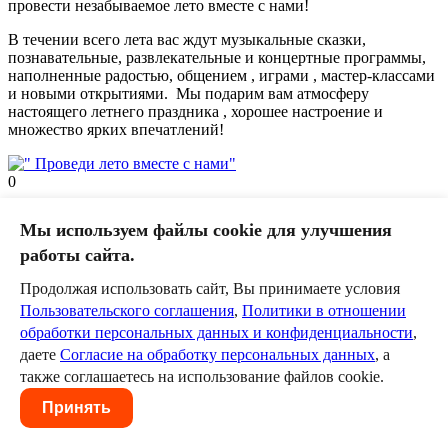
провести незабываемое лето вместе с нами!
В течении всего лета вас ждут музыкальные сказки,
познавательные, развлекательные и концертные программы,
наполненные радостью, общением , играми , мастер-классами
и новыми открытиями. Мы подарим вам атмосферу
настоящего летнего праздника , хорошее настроение и
множество ярких впечатлений!
0
Оставить комментарий
Мы используем файлы cookie для улучшения
работы сайта.
Пожалуйста, авторизуйтесь, чтобы комментировать.
Продолжая использовать сайт, Вы принимаете условия
Пользовательское соглашение
Политика в отношении
Пользовательского соглашения
,
Политики в отношении
обработки персональных данных
Согласие на обработку
персональных данных
обработки персональных данных и конфиденциальности
,
даете
Согласие на обработку персональных данных
, а
также соглашаетесь на использование файлов cookie.
Принять