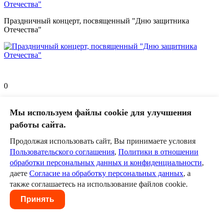
Праздничный концерт, посвященный "Дню защитника
Отечества"
0
Оставить комментарий
Мы используем файлы cookie для улучшения
Пожалуйста, авторизуйтесь, чтобы комментировать.
работы сайта.
Пользовательское соглашение
Политика в отношении
Продолжая использовать сайт, Вы принимаете условия
обработки персональных данных
Согласие на обработку
Пользовательского соглашения
,
Политики в отношении
персональных данных
обработки персональных данных и конфиденциальности
,
даете
Согласие на обработку персональных данных
, а
также соглашаетесь на использование файлов cookie.
Принять