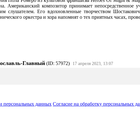
ения Пола Ромеро из культовой франшизы Heroes Of Might & Ma
а. Американский композитор принимает непосредственное уч
ким слушателем. Его вдохновленные творчеством Шостакови
ического оркестра и хора напомнят о тех приятных часах, пров
рославль-Главный
(ID: 57972)
17 апреля 2023, 13:07
и персональных данных
Согласие на обработку персональных д