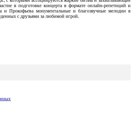
gic, с которыми ассоциируются жаркие битвы и захватывающие
астие в подготовке концерта в формате онлайн-репетиций и
ча и Прокофьева монументальные и благозвучные мелодии в
еденных с друзьями за любимой игрой.
анных