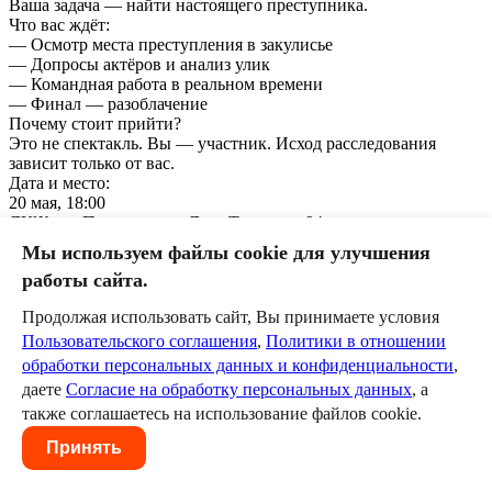
Ваша задача — найти настоящего преступника.
Что вас ждёт:
— Осмотр места преступления в закулисье
— Допросы актёров и анализ улик
— Командная работа в реальном времени
— Финал — разоблачение
Почему стоит прийти?
Это не спектакль. Вы — участник. Исход расследования
зависит только от вас.
Дата и место:
20 мая, 18:00
ДКЖ им. Пушкина, ул. Льва Толстого, 94
12+
Мы используем файлы cookie для улучшения
Количество мест строго ограничено. Запись обязательна.
работы сайта.
0
Продолжая использовать сайт, Вы принимаете условия
Оставить комментарий
Пользовательского соглашения
,
Политики в отношении
обработки персональных данных и конфиденциальности
,
Пожалуйста, авторизуйтесь, чтобы комментировать.
даете
Согласие на обработку персональных данных
, а
также соглашаетесь на использование файлов cookie.
Пользовательское соглашение
Политика в отношении
обработки персональных данных
Согласие на обработку
Принять
персональных данных