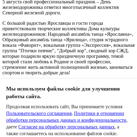
5 августа свой профессиональный праздник – День
железнодорожника отметил многотысячный коллектив
Северной железной дороги.
С большой радостью Ярославцы и гости города
приветствовали творческие коллективы Дома культуры
железнодорожников: Народный ансамбль танца «Ярославна»,
Образцовый ансамбль танца «Ярилица», студия эстрадного
вокала «Фаворит», вокальная группа «Экспрессия», вокальная
группа "Птички певчие", "Добрый хор", сводный хор СЖД,
которые подарили яркую праздничную программу, темой
которой стали любовь к Родине и своей профессии,
стремление жить активной полноценной жизнью, заниматься
спортом и творить добрые дела!
Мы используем файлы cookie для улучшения
работы сайта.
0
Продолжая использовать сайт, Вы принимаете условия
Пользовательского соглашения
,
Политики в отношении
Оставить комментарий
обработки персональных данных и конфиденциальности
,
даете
Согласие на обработку персональных данных
, а
Пожалуйста, авторизуйтесь, чтобы комментировать.
также соглашаетесь на использование файлов cookie.