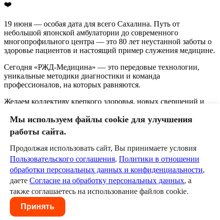
❤️
19 июня — особая дата для всего Сахалина. Путь от
небольшой японской амбулатории до современного
многопрофильного центра — это 80 лет неустанной заботы о
здоровье пациентов и настоящий пример служения медицине.
Сегодня «РЖД-Медицина» — это передовые технологии,
уникальные методики диагностики и команда
профессионалов, на которых равняются.
Желаем коллективу крепкого здоровья, новых свершений и
благодарных пациентов! Спасибо за ваш труд и верность
Мы используем файлы cookie для улучшения
профессии! 🎉🏥
работы сайта.
Продолжая использовать сайт, Вы принимаете условия
0
Пользовательского соглашения
,
Политики в отношении
обработки персональных данных и конфиденциальности
,
Оставить комментарий
даете
Согласие на обработку персональных данных
, а
Пожалуйста, авторизуйтесь, чтобы комментировать.
также соглашаетесь на использование файлов cookie.
Пользовательское соглашение
Политика в отношении
Принять
обработки персональных данных
Согласие на обработку
персональных данных