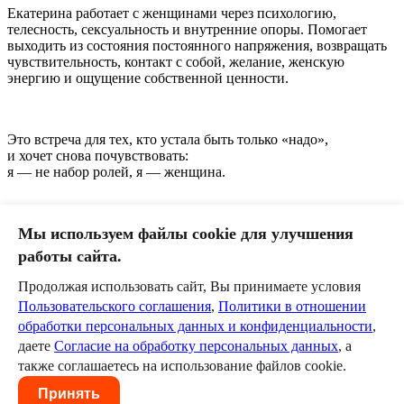
Екатерина работает с женщинами через психологию,
телесность, сексуальность и внутренние опоры. Помогает
выходить из состояния постоянного напряжения, возвращать
чувствительность, контакт с собой, желание, женскую
энергию и ощущение собственной ценности.
Это встреча для тех, кто устала быть только «надо»,
и хочет снова почувствовать:
я — не набор ролей, я — женщина.
Мы используем файлы cookie для улучшения
Запись по тел. 303-31-52
работы сайта.
Продолжая использовать сайт, Вы принимаете условия
0
Пользовательского соглашения
,
Политики в отношении
обработки персональных данных и конфиденциальности
,
Оставить комментарий
даете
Согласие на обработку персональных данных
, а
Пожалуйста, авторизуйтесь, чтобы комментировать.
также соглашаетесь на использование файлов cookie.
Пользовательское соглашение
Политика в отношении
Принять
обработки персональных данных
Согласие на обработку