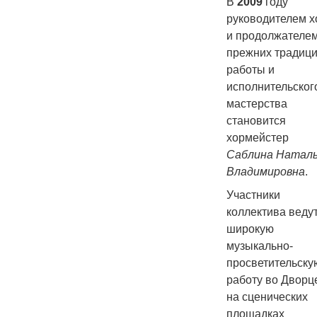
В
2009
году
руководителем х
и продолжателе
прежних традиц
работы и
исполнительског
мастерства
становится
хормейстер
Саблина Натал
Владимировна
.
Участники
коллектива веду
широкую
музыкально-
просветительску
работу во Дворц
на сценических
площадках