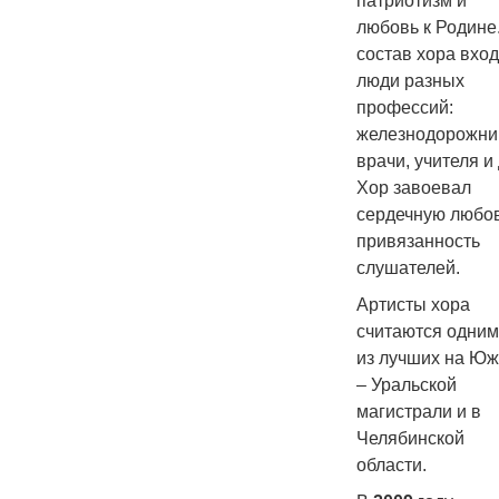
патриотизм и
любовь к Родине
состав хора вход
люди разных
профессий:
железнодорожни
врачи, учителя и 
Хор завоевал
сердечную любов
привязанность
слушателей.
Артисты хора
считаются одни
из лучших на Ю
– Уральской
магистрали и в
Челябинской
области.