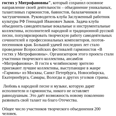
гостях у Митрофановны"
, который сохранил основное
направление своей деятельности – объединение уникальных,
талантливых гармонистов, баянистов, балалаечников и
частушечников. Руководитель клуба Заслуженный работник
культуры РФ Геннадий Иванович Зыков. Задача клуба
объединить самодеятельные вокальные и инструментальные
коллективы, исполнителей народной и традиционной русской
песни, популяризировать творческую работу самодеятельных
сочинителей и профессиональных композиторов, поэтов-
песенников края. Большой удачей последних лет стало
проведение Всероссийских фестивалей гармонистов «В
гостях у Митрофановны». Организатором этого проекта стали
участники творческого коллектива, ансамбля
«Митрофановна». В гости к челябинскому зрителю
приезжают лучшие коллективы, выступающие в жанре
«Гармонь» из Москвы, Санкт Петербурга, Новосибирска,
Екатеринбурга, Самары, Вологды и других уголков страны.
Любовь к народной песне и музыке, которую дарят
исполнители и гармонисты, никого не оставляет
равнодушным. Это даёт возможность новому поколению
развивать свой талант на благо Отечества.
Общее число участников творческого объединения 200
человек.