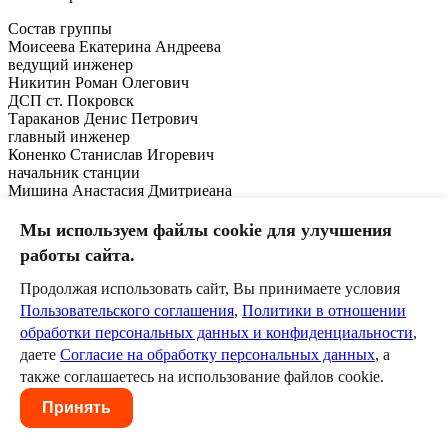
Состав группы
Моисеева Екатерина Андреева
ведущий инженер
Никитин Роман Олегович
ДСП ст. Покровск
Тараканов Денис Петрович
главный инженер
Коненко Станислав Игоревич
начальник станции
Мишина Анастасия Дмитриеана
ДСП ст. Иловля-1
Пользовательское соглашение
Политика в отношении
Мы используем файлы cookie для улучшения
обработки персональных данных
Согласие на обработку
работы сайта.
персональных данных
Продолжая использовать сайт, Вы принимаете условия
Пользовательского соглашения
,
Политики в отношении
обработки персональных данных и конфиденциальности
,
даете
Согласие на обработку персональных данных
, а
также соглашаетесь на использование файлов cookie.
Принять