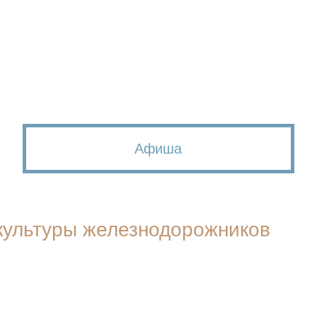
Афиша
культуры железнодорожников