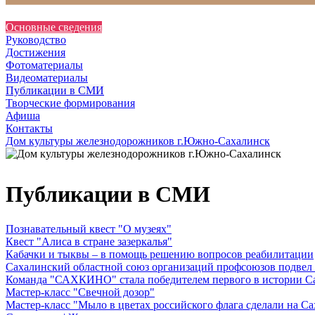
Основные сведения
Руководство
Достижения
Фотоматериалы
Видеоматериалы
Публикации в СМИ
Творческие формирования
Афиша
Контакты
Дом культуры железнодорожников г.Южно-Сахалинск
Публикации в СМИ
Познавательный квест "О музеях"
Квест "Алиса в стране зазеркалья"
Кабачки и тыквы – в помощь решению вопросов реабилитации
Сахалинский областной союз организаций профсоюзов подвел
Команда "САХКИНО" стала победителем первого в истории Са
Мастер-класс "Свечной дозор"
Мастер-класс "Мыло в цветах российского флага сделали на С