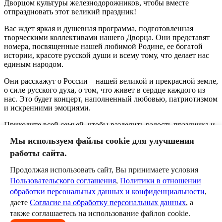
Дворцом культуры железнодорожников, чтобы вместе
отпраздновать этот великий праздник!
Вас ждет яркая и душевная программа, подготовленная
творческими коллективами нашего Дворца. Они представят
номера, посвященные нашей любимой Родине, ее богатой
истории, красоте русской души и всему тому, что делает нас
единым народом.
Они расскажут о России – нашей великой и прекрасной земле,
о силе русского духа, о том, что живет в сердце каждого из
нас. Это будет концерт, наполненный любовью, патриотизмом
и искренними эмоциями.
Приходите всей семьей, чтобы разделить радость праздника и
насладиться талантливыми выступлениями!
Мы используем файлы cookie для улучшения
Вход свободный.
работы сайта.
0
Продолжая использовать сайт, Вы принимаете условия
Пользовательского соглашения
,
Политики в отношении
Оставить комментарий
обработки персональных данных и конфиденциальности
,
даете
Согласие на обработку персональных данных
, а
Пожалуйста, авторизуйтесь, чтобы комментировать.
также соглашаетесь на использование файлов cookie.